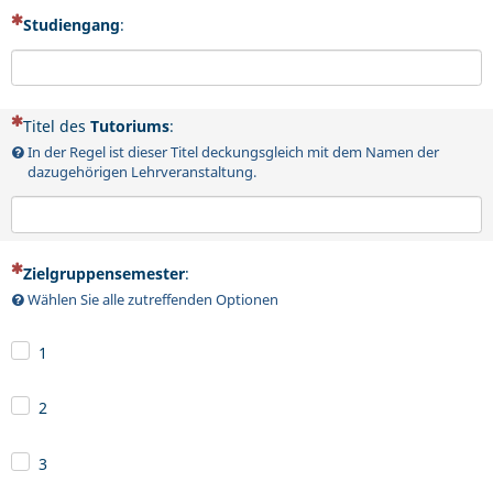
(Dies ist eine Pflichtfrage.)
Studiengang
:
(Dies ist eine Pflichtfrage.)
Titel des
Tutoriums
:
In der Regel ist dieser Titel deckungsgleich mit dem Namen der
dazugehörigen Lehrveranstaltung.
(Dies ist eine Pflichtfrage.)
Zielgruppensemester
:
Wählen Sie alle zutreffenden Optionen
1
2
3