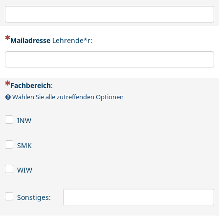
(Dies ist eine Pflichtfrage.)
Mailadresse
Lehrende*r:
(Dies ist eine Pflichtfrage.)
Fachbereich
:
Wählen Sie alle zutreffenden Optionen
INW
SMK
WIW
Sonstiges: